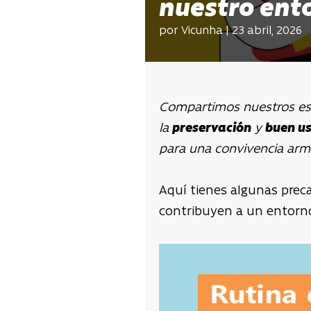
nuestro ent
por Vicunha | 23 abril, 2026
Compartimos nuestros esp
la
preservación
y
buen us
para una convivencia arm
Aquí tienes algunas prec
contribuyen a un entorn