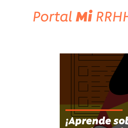
Portal
Mi
RRH
¡Aprende so