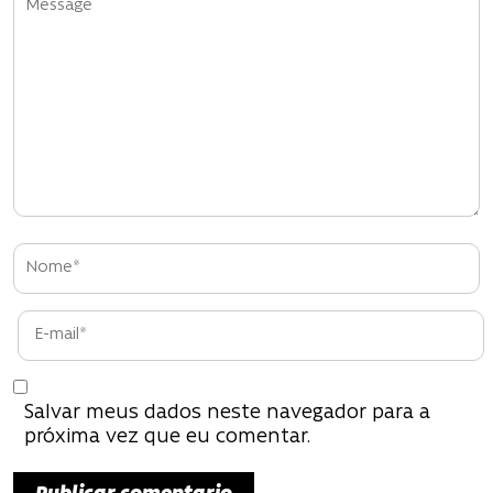
i
ó
n
d
e
e
n
t
r
Salvar meus dados neste navegador para a
a
próxima vez que eu comentar.
d