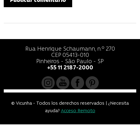
a
s
Rua Henrique Schaumann, n.º 270
CEP 05413-010
Pinheiros - São Paulo - SP
+55 11 2187-2000
© Vicunha - Todos los derechos reservados | ¿Necesita
ayuda?
Acceso Remoto