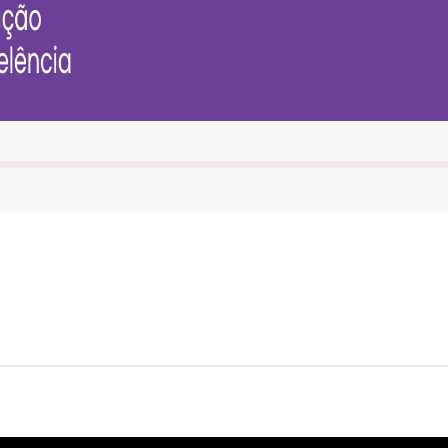
ión
s