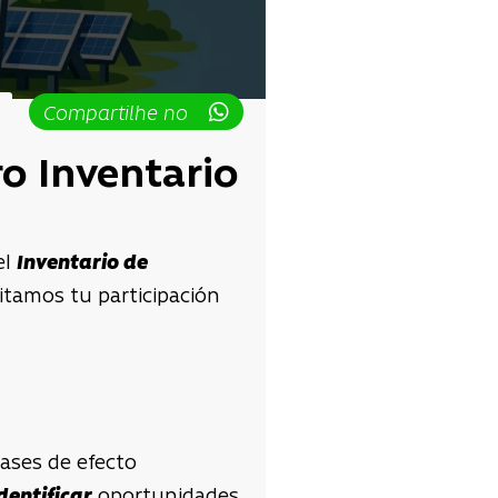
Compartilhe no
ro Inventario
el
Inventario de
sitamos tu participación
ases de efecto
dentificar
oportunidades