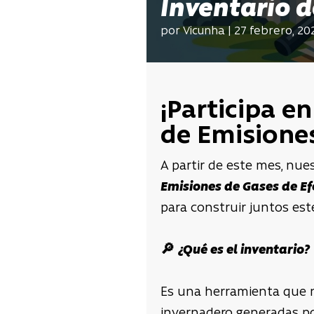
Inventario d
por Vicunha | 27 febrero, 20
¡Participa e
de Emisiones
A partir de este mes, nues
Emisiones de Gases de Ef
para construir juntos est
🔎 ¿Qué es el inventario?
Es una herramienta que 
invernadero generadas po