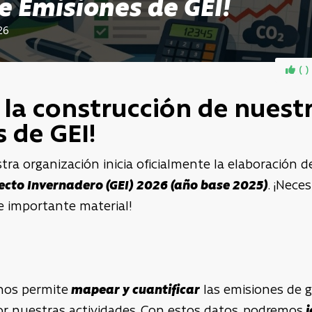
e Emisiones de GEI!
26
(
)
n la construcción de nuest
 de GEI!
tra organización inicia oficialmente la elaboración d
ecto Invernadero (GEI) 2026 (año base 2025)
. ¡Nece
e importante material!
nos permite
mapear y cuantificar
las emisiones de g
r nuestras actividades. Con estos datos, podremos
i