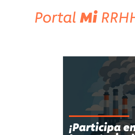
Portal
Mi
RRH
¡Participa e