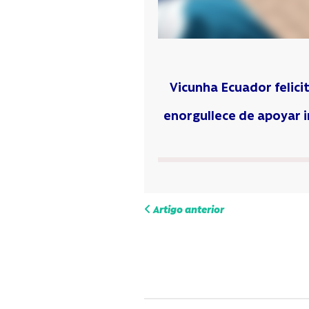
Vicunha Ecuador felici
enorgullece de apoyar in
Navegac
Artigo anterior
de
entrada