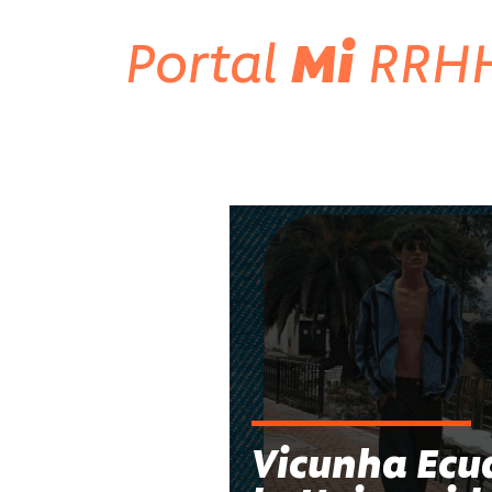
Portal
Mi
RRH
Vicunha Ecua